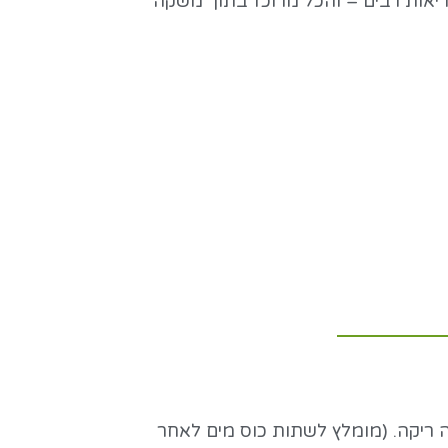
ריאות רבים – והכל מרוכז בתוך משקה
יחה. יש לצרוך 40-60 מ״ל ליום בבוקר על קיבה ריקה. (מומלץ לשתות כוס מים לאחר