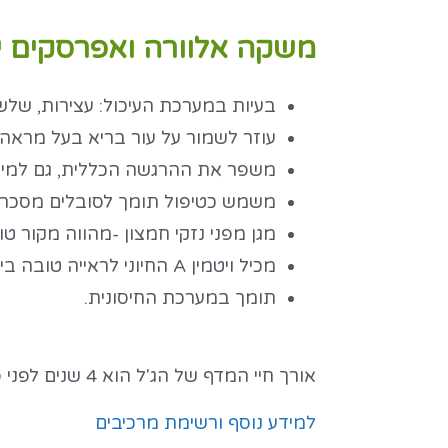
משקה אלוורה ואפרסקים יכ
בעיות במערכת העיכול: עצירות, שלשול
עוזר לשמור על עור בריא בעל מראה 
משפר את ההרגשה הכללית, גם למי ש
משמש כטיפול תומך לסובלים מסכרת
מגן מפני נזקי חמצון -מהווה מקור טוב
מכיל ויטמין A החיוני לראייה טובה ביום ובלילה
תומך במערכת החיסונית.
אורך חיי המדף של הג'ל הוא 4 שנים לפני פתיחה ו-3 חודשים לאחר פתיחה (כשהבקבוק נשמר בקירור).
למידע נוסף ורשימת מרכיבים