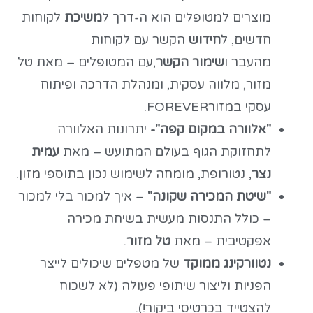
מוצרים למטופלים הוא ה-דרך ל
משיכת
לקוחות
חדשים, ל
חידוש
הקשר עם לקוחות
מהעבר ו
שימור הקשר
,עם המטופלים – מאת טל
מזור, מלווה עסקית, ומנהלת הדרכה ופיתוח
עסקי במזורFOREVER.
"אלוורה במקום קפה"-
יתרונות האלוורה
לתחזוקת הגוף בעולם המתועש – מאת
עמית
נצר
, נטורופת, מומחה לשימוש נכון בתוספי מזון.
"שיטת המכירה שקונה"
– איך למכור בלי למכור
– כולל התנסות מעשית בשיחת מכירה
אפקטיבית – מאת
טל מזור
.
נטוורקינג ממוקד
של מטפלים שיכולים לייצר
הפניות וליצור שיתופי פעולה (לא לשכוח
להצטייד בכרטיסי ביקור!).