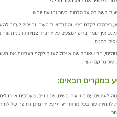
חות ולשפר את חוסן העור הכללי.
עות בשמירה על הלחות בעור ומניעת יובש.
וע ביכולתו לקדם ריפוי והתחדשות העור. זה יכול לעזור לה
 אלנטואין תומך בריפוי פצעים על ידי גירוי צמיחת רקמת עו
פים בפנים.
ליטי, מה שאומר שהוא יכול לעזור לקלף בעדינות את העור 
שיפור מרקם העור.
יע במקרים הבאים:
 לאנשים עם סוגי עור יבשים, שמנוניים, מעורבים או רגילים.
 להחיות עור בעל מראה ״עייף״ על ידי מתן דחיפה של לחות
ר.