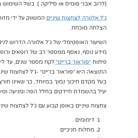
(לרוב אבני פומיס או סיליקה ). בשל השימוש
ג'ל אלוורה לצחצוח שיניים
המשווק על ידי מזורFOREVER מבוסס ע
הצלחה מוכחת.
השיעור האופטימלי של ג'ל אלוורה הדרוש לני
מידע נוסף, נאסף ממספר רב של רופאים ורופאי
פיתוח
״פוראור ברייט״
לקח מספר שנים, עד ליצ
התוצאה היא ״פוראור ברייט״ -ג'ל לצחצוח שיניי
בעל מקדם חיכוך נמוך במיוחד, כך שאינו חורץ
יעיל בהשמדת חיידקים בחלל הפה ומניעה וטיפו
צחצוח שיניים באופן קבוע עם ג'ל לצחצוח שיני
דימומים
מחלות חניכיים