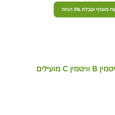
ועדף וקבלת 5% הנחה
שילוב השום והקורנית מכילים בנוסף גם אשלגן, סידן, מגנזיום, ויטמין B וויטמין C מועילים