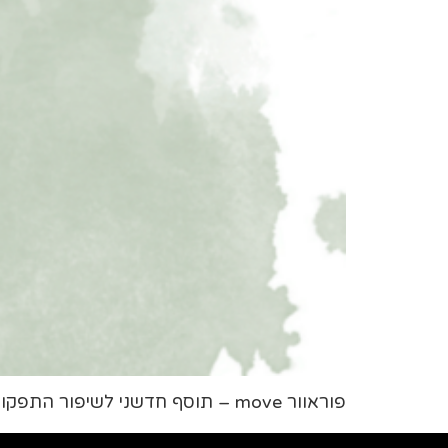
פוראוור move – תוסף חדשני לשיפור התפקוד של השרירים והמפרקים. מקל על כאבי מפרקים ועל ההתאוששות לאחר פעילות גופנית