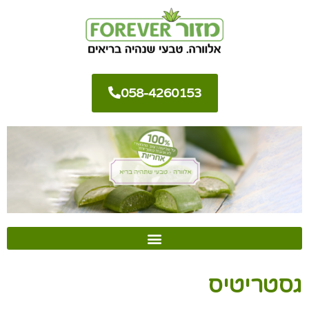
058-4260153
גסטריטיס