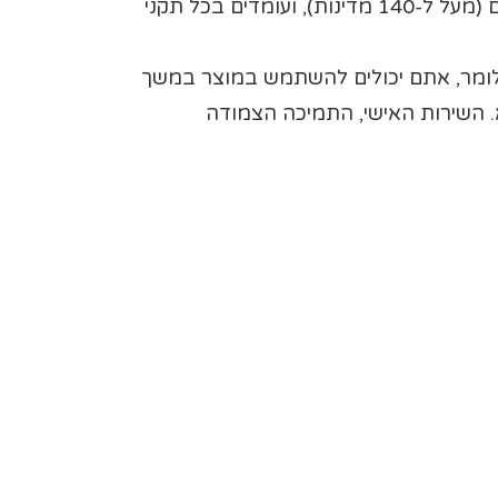
שבעלה. מוצרי FOREVER קיבלו את אישורי משרד הבריאות בכל אחת מן המדינות בהן הם משווקים (מעל ל-140 מדינות), ועומדים בכל תקני
 של מזורFOREVER יש אחריות של 100% לתקופה של 30 יום. כלומר, אתם יכולים להשתמש במוצר במשך
. השירות האישי, התמיכה הצמודה